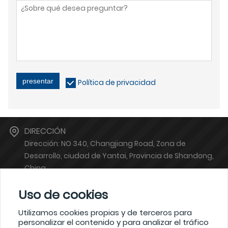
presentar
Política de privacidad
DIRECCIÓN
Dirección: NO 340, Changjiang Road, Zona de
Desarrollo, ciudad de Yantai, Provincia de Shandong,
China
BUZÓN
Uso de cookies
atsales@atinstruments.com
TELÉFONO
Utilizamos cookies propias y de terceros para
personalizar el contenido y para analizar el tráfico
+86-6778766