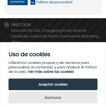
presentar
Política de privacidad
DIRECCIÓN
Dirección: NO 340, Changjiang Road, Zona de
Desarrollo, ciudad de Yantai, Provincia de Shandong,
China
BUZÓN
Uso de cookies
atsales@atinstruments.com
TELÉFONO
Utilizamos cookies propias y de terceros para
personalizar el contenido y para analizar el tráfico
+86-6778766
de la web.
Ver más sobre las cookies
Aceptar cookies
Copyright por © YANTAI AUTO INSTRUMENT MAKING CO., LTD.
Rechazar
Home
Search
Inquiry